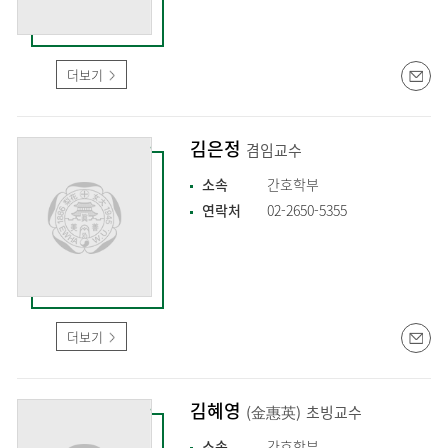
더보기
김은정
겸임교수
소속
간호학부
연락처
02-2650-5355
더보기
김혜영
(金惠英)
초빙교수
소속
간호학부