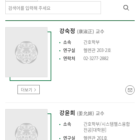
강숙정
(康淑正)
교수
소속
간호학부
연구실
헬렌관 203-2호
연락처
02-3277-2882
더보기
강윤희
(姜允姬)
교수
소속
간호학부/시스템헬스융합
전공[대학원]
연구실
헬렌관 201호