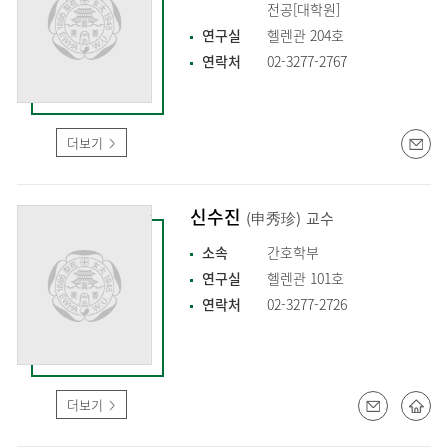
전공[대학원]
연구실
헬렌관 204호
연락처
02-3277-2767
더보기
신수진
(申秀珍)
교수
소속
간호학부
연구실
헬렌관 101호
연락처
02-3277-2726
더보기