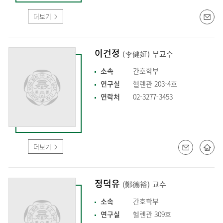
더보기
이건정
(李健姃)
부교수
소속
간호학부
연구실
헬렌관 203-4호
연락처
02-3277-3453
더보기
정덕유
(鄭德裕)
교수
소속
간호학부
연구실
헬렌관 309호