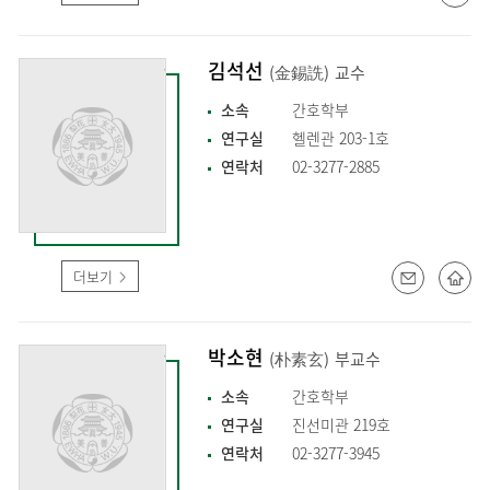
김석선
(金錫詵)
교수
소속
간호학부
연구실
헬렌관 203-1호
연락처
02-3277-2885
더보기
박소현
(朴素玄)
부교수
소속
간호학부
연구실
진선미관 219호
연락처
02-3277-3945