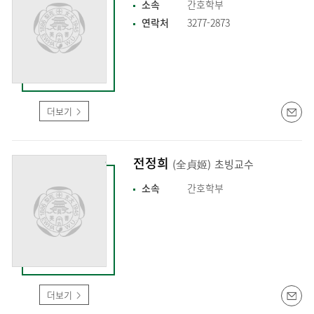
소속
간호학부
연락처
3277-2873
더보기
전정희
(全貞姬)
초빙교수
소속
간호학부
더보기