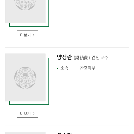
더보기
양정란
(梁禎蘭)
겸임교수
소속
간호학부
더보기