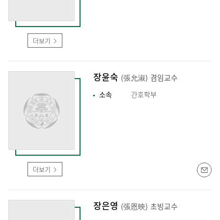
더보기
장윤숙
(張允淑)
겸임교수
소속
간호학부
더보기
장은영
(張恩映)
초빙교수