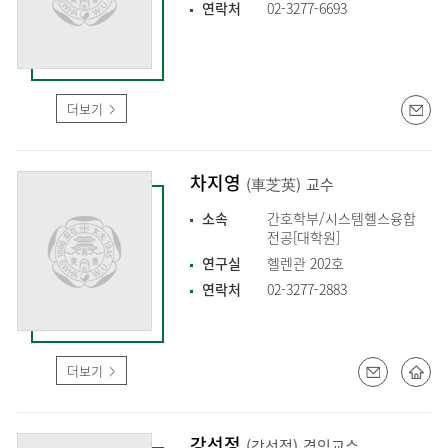
연락처
02-3277-6693
더보기
차지영
(車芝英)
교수
소속
간호학부/시스템헬스융합
전공[대학원]
연구실
헬렌관 202호
연락처
02-3277-2883
더보기
강선정
(강선정)
겸임교수