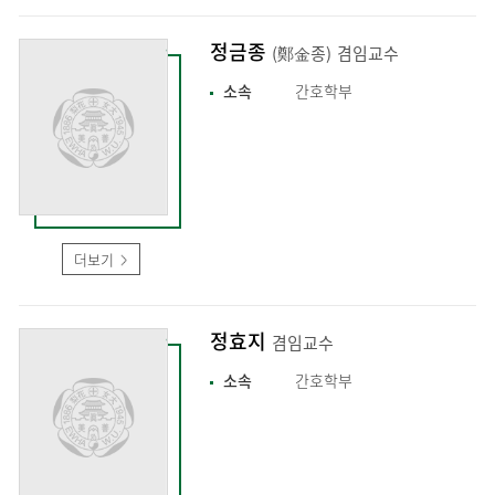
정금종
(鄭金종)
겸임교수
소속
간호학부
더보기
정효지
겸임교수
소속
간호학부