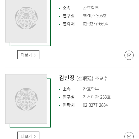
소속
간호학부
연구실
헬렌관 305호
연락처
02-3277-6694
더보기
김민정
(金珉廷)
조교수
소속
간호학부
연구실
진선미관 233호
연락처
02-3277-2884
더보기