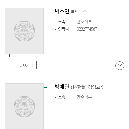
박소연
특임교수
소속
간호학부
연락처
0232774587
더보기
박애란
(朴愛蘭)
겸임교수
소속
간호학부