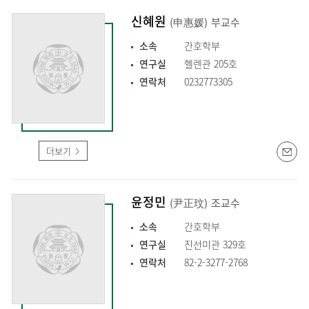
신혜원
(申惠媛)
부교수
소속
간호학부
연구실
헬렌관 205호
연락처
0232773305
더보기
윤정민
(尹正玟)
조교수
소속
간호학부
연구실
진선미관 329호
연락처
82-2-3277-2768