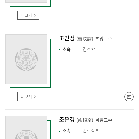
더보기
조민정
(曺旼靜)
초빙교수
소속
간호학부
더보기
조은경
(趙銀京)
겸임교수
소속
간호학부