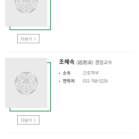
더보기
조혜숙
(趙惠淑)
겸임교수
소속
간호학부
연락처
031-768-5226
더보기