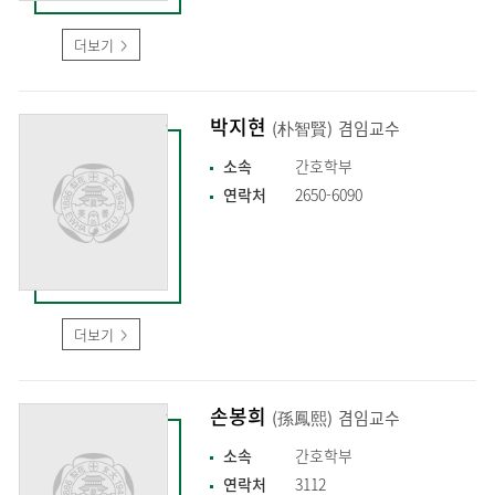
더보기
박지현
(朴智賢)
겸임교수
소속
간호학부
연락처
2650-6090
더보기
손봉희
(孫鳳熙)
겸임교수
소속
간호학부
연락처
3112