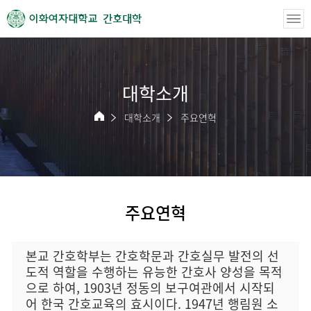
간호대학
대학소개
대학소개
주요연혁
주요연혁
본교 간호학부는 간호학문과 간호실무 발전의 선
도적 역할을 수행하는 유능한 간호사 양성을 목적
으로 하여, 1903년 정동의 보구여관에서 시작되
어 한국 간호교육의 효시이다. 1947년 행림원 소