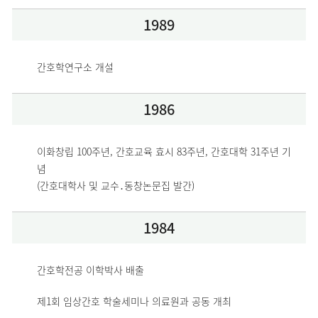
1989
간호학연구소 개설
1986
이화창립 100주년, 간호교육 효시 83주년, 간호대학 31주년 기
념
(간호대학사 및 교수․동창논문집 발간)
1984
간호학전공 이학박사 배출
제1회 임상간호 학술세미나 의료원과 공동 개최