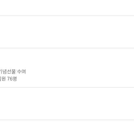
 기념선물 수여
임원 76명