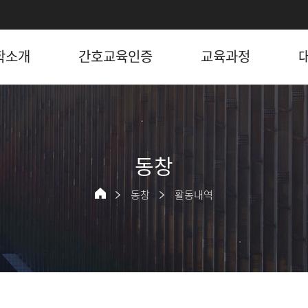
학소개
간호교육인증
교육과정
동창
동창
활동내역