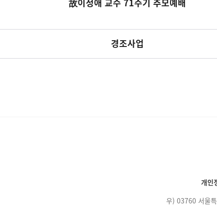
故이정애 교수 71주기 추모예배
경조사업
개인
우) 03760 서