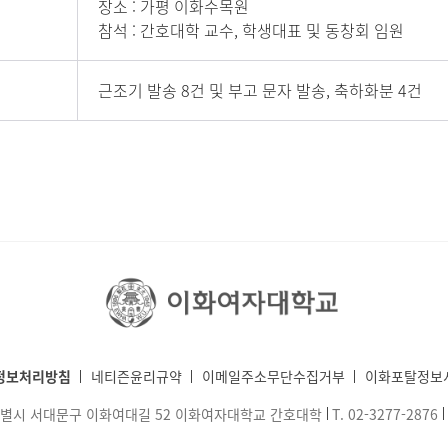
장소 :
가평 이화수목원
참석 : 간호대학 교수, 학생대표 및 동창회 임원
근조기 발송 8건 및 부고 문자 발송, 축하화분 4건
정보처리방침
네티즌윤리규약
이메일주소무단수집거부
이화포탈정보
울특별시 서대문구 이화여대길 52 이화여자대학교 간호대학
T.
02-3277-2876